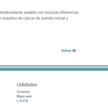
elativamente estable con escasas diferencias
n estadios de cáncer de pulmón inicial y
Volver
Utilidades
Contacto
Mapa web
L.O.P.D.