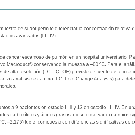
uestra de sudor permite diferenciar la concentración relativa 
stadios avanzados (III - IV).
e cáncer escamoso de pulmón en un hospital universitario. Para
tivo Macroduct® conservando la muestra a –80 ºC. Para el análi
 de alta resolución (LC – QTOF) provisto de fuente de ionizaci
alizó análisis de cambio (FC, Fold Change Analysis) para detec
morales.
es a 9 pacientes en estadio I - II y 12 en estadio III - IV. En 
dos carboxílicos y ácidos grasos, no se observaron cambios sig
C: –2,175) fue el compuesto con diferencias significativas de c