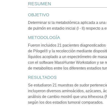
RESUMEN
OBJETIVO
Determinar si la metabolómica aplicada a una m
de pulmón en estadio inicial (I - II) respecto a e
METODOLOGÍA
Fueron incluidos 21 pacientes diagnosticados d
de Pilogel® y la recolección mediante disposi
líquidos acoplado a un espectrómetro de masas
con el software MassHunter Workstation y se re
de metabolitos entre los diferentes estadios tu
RESULTADOS
Se estudiaron 21 muestras de sudor pertenecient
incluyeron diversos aminoácidos, azúcares, áci
análisis de cambio mostró que una trihexosa (F
según los dos estadios tumoral comparados.